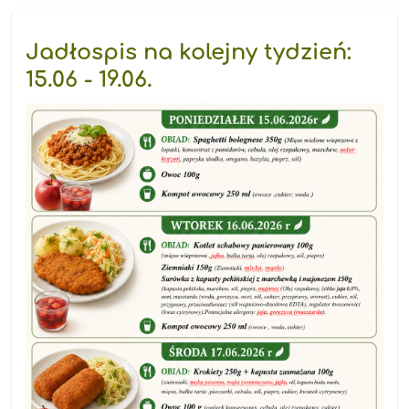
kręć
przyrodę"
-
Jadłospis na kolejny tydzień:
konkurs
EKOKAMERA:
15.06 - 19.06.