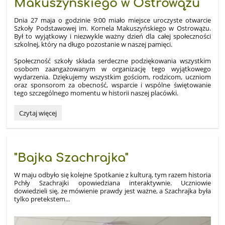
Makuszyńskiego w Ostrowążu
Dnia 27 maja o godzinie 9:00 miało miejsce uroczyste otwarcie
Szkoły Podstawowej im. Kornela Makuszyńskiego w Ostrowążu.
Był to wyjątkowy i niezwykle ważny dzień dla całej społeczności
szkolnej, który na długo pozostanie w naszej pamięci.
Społeczność szkoły składa serdeczne podziękowania wszystkim
osobom zaangażowanym w organizację tego wyjątkowego
wydarzenia. Dziękujemy wszystkim gościom, rodzicom, uczniom
oraz sponsorom za obecność, wsparcie i wspólne świętowanie
tego szczególnego momentu w historii naszej placówki.
Uroczyste
Czytaj więcej
otwarcie
Szkoły
Podstawowej
im.
"Bajka Szachrajka"
Kornela
Makuszyńskiego
W maju odbyło się kolejne Spotkanie z kulturą, tym razem historia
w
Pchły Szachrajki opowiedziana interaktywnie. Uczniowie
Ostrowążu:
dowiedzieli się, że mówienie prawdy jest ważne, a Szachrajka była
tylko pretekstem...