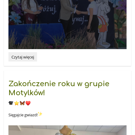
„Złap
Czytaj więcej
w
żagle
pomyślne
wiatry.
Zakończenie roku w grupie
Podróżuj,
śnij,
Motylków!
odkrywaj!”
-
Mark
Twain
Sięgajcie gwiazd!
: