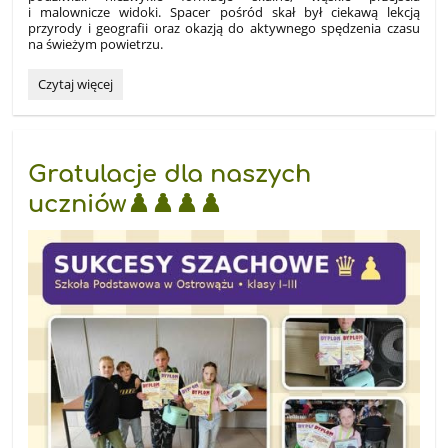
i malownicze widoki. Spacer pośród skał był ciekawą lekcją
przyrody i geografii oraz okazją do aktywnego spędzenia czasu
na świeżym powietrzu.
Dwudniowa
Czytaj więcej
wycieczka
szkolna:
Gratulacje dla naszych
uczniów♟️♟️♟️♟️