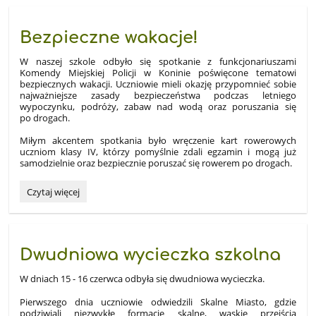
Bezpieczne wakacje!
W naszej szkole odbyło się spotkanie z funkcjonariuszami
Komendy Miejskiej Policji w Koninie poświęcone tematowi
bezpiecznych wakacji. Uczniowie mieli okazję przypomnieć sobie
najważniejsze zasady bezpieczeństwa podczas letniego
wypoczynku, podróży, zabaw nad wodą oraz poruszania się
po drogach.
Miłym akcentem spotkania było wręczenie kart rowerowych
uczniom klasy IV, którzy pomyślnie zdali egzamin i mogą już
samodzielnie oraz bezpiecznie poruszać się rowerem po drogach.
Bezpieczne
Czytaj więcej
wakacje!:
Dwudniowa wycieczka szkolna
W dniach 15 - 16 czerwca odbyła się dwudniowa wycieczka.
Pierwszego dnia uczniowie odwiedzili Skalne Miasto, gdzie
podziwiali niezwykłe formacje skalne, wąskie przejścia