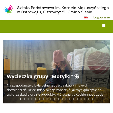
Szkoła Podstawowa im. Kornela Makuszyńskiego
w Ostrowążu, Ostrowąż 21, Gmina Ślesin
Logowanie
Wielkanocne serca – warsztaty z
Strona
rodzicami na rzecz hospicjum 🐣🐇
główna
Wielkanocne serca – warsztaty z rodzicami na rzecz hospicjum
Za nami wyjątkowe warsztaty wielkanocne, które odbyły się w
naszym przedszkolu.
Tym razem spotkanie miało szczególny wymiar – wszystkie
ozdoby przygotowane przez dzieci i ich rodziców trafią na
kiermasz, z którego dochód zostanie przekazany na rzecz
hospicjum.