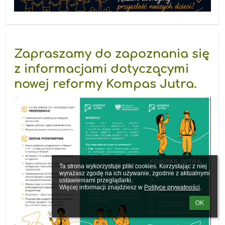
Zapraszamy do zapoznania się
z informacjami dotyczącymi
nowej reformy Kompas Jutra.
Ta strona wykorzystuje pliki cookies. Korzystając z niej 
wyrażasz zgodę na ich używanie, zgodnie z aktualnymi 
ustawieniami przeglądarki.

Więcej informacji znajdziesz w 
Polityce prywatności
.
OK