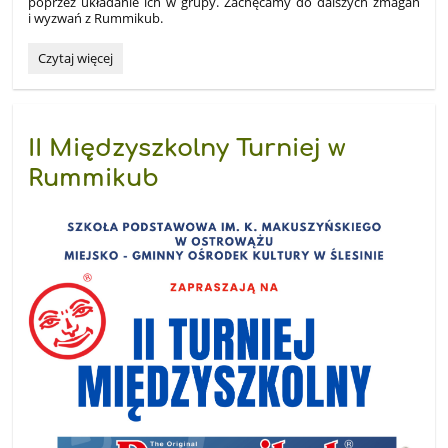
poprzez układanie ich w grupy. Zachęcamy do dalszych zmagań
i wyzwań z Rummikub.
Turniej
Czytaj więcej
Rummikub:
II Międzyszkolny Turniej w
Rummikub