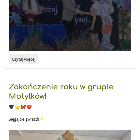
„Złap
Czytaj więcej
w
żagle
pomyślne
wiatry.
Zakończenie roku w grupie
Podróżuj,
śnij,
Motylków!
odkrywaj!”
-
Mark
Twain
Sięgajcie gwiazd!
: