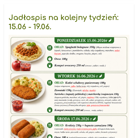
kręć
przyrodę"
-
Jadłospis na kolejny tydzień:
konkurs
EKOKAMERA:
15.06 - 19.06.