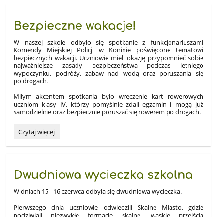
Bezpieczne wakacje!
W naszej szkole odbyło się spotkanie z funkcjonariuszami
Komendy Miejskiej Policji w Koninie poświęcone tematowi
bezpiecznych wakacji. Uczniowie mieli okazję przypomnieć sobie
najważniejsze zasady bezpieczeństwa podczas letniego
wypoczynku, podróży, zabaw nad wodą oraz poruszania się
po drogach.
Miłym akcentem spotkania było wręczenie kart rowerowych
uczniom klasy IV, którzy pomyślnie zdali egzamin i mogą już
samodzielnie oraz bezpiecznie poruszać się rowerem po drogach.
Bezpieczne
Czytaj więcej
wakacje!:
Dwudniowa wycieczka szkolna
W dniach 15 - 16 czerwca odbyła się dwudniowa wycieczka.
Pierwszego dnia uczniowie odwiedzili Skalne Miasto, gdzie
podziwiali niezwykłe formacje skalne, wąskie przejścia