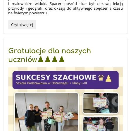
i malownicze widoki. Spacer pośród skał był ciekawą lekcją
przyrody i geografii oraz okazją do aktywnego spędzenia czasu
na świeżym powietrzu.
Dwudniowa
Czytaj więcej
wycieczka
szkolna:
Gratulacje dla naszych
uczniów♟️♟️♟️♟️