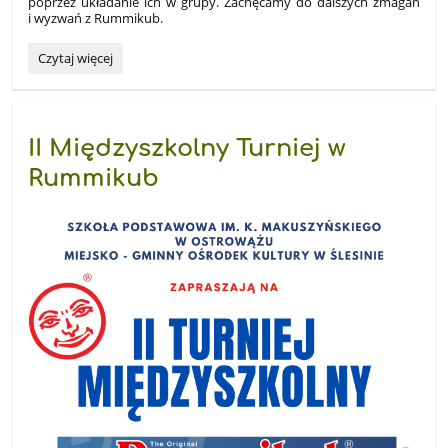
poprzez układanie ich w grupy. Zachęcamy do dalszych zmagań
i wyzwań z Rummikub.
Turniej
Czytaj więcej
Rummikub:
II Międzyszkolny Turniej w
Rummikub