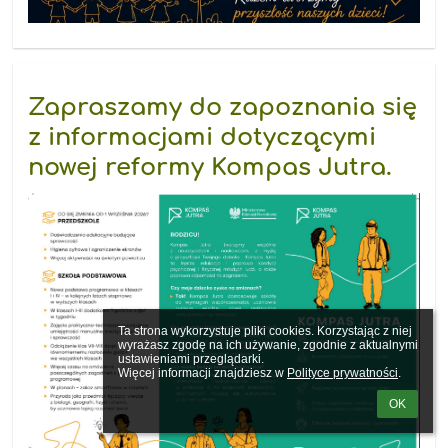
Zapraszamy do zapoznania się
z informacjami dotyczącymi
nowej reformy Kompas Jutra.
Ta strona wykorzystuje pliki cookies. Korzystając z niej 
wyrażasz zgodę na ich używanie, zgodnie z aktualnymi 
ustawieniami przeglądarki.

Więcej informacji znajdziesz w 
Polityce prywatności
.
OK