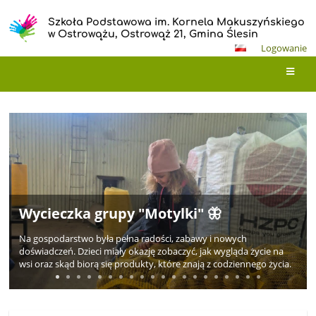
Szkoła Podstawowa im. Kornela Makuszyńskiego
w Ostrowążu, Ostrowąż 21, Gmina Ślesin
Logowanie
Wielkanocne serca – warsztaty z
Strona
rodzicami na rzecz hospicjum 🐣🐇
główna
Wielkanocne serca – warsztaty z rodzicami na rzecz hospicjum
Za nami wyjątkowe warsztaty wielkanocne, które odbyły się w
naszym przedszkolu.
Tym razem spotkanie miało szczególny wymiar – wszystkie
ozdoby przygotowane przez dzieci i ich rodziców trafią na
kiermasz, z którego dochód zostanie przekazany na rzecz
hospicjum.