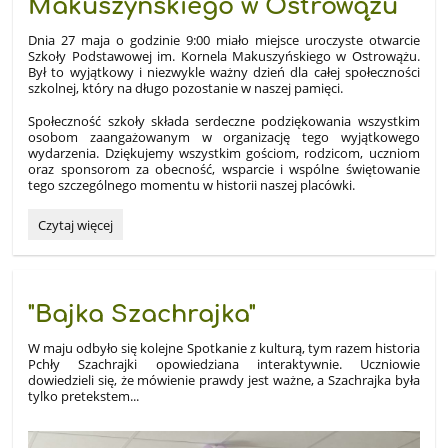
Makuszyńskiego w Ostrowążu
Dnia 27 maja o godzinie 9:00 miało miejsce uroczyste otwarcie
Szkoły Podstawowej im. Kornela Makuszyńskiego w Ostrowążu.
Był to wyjątkowy i niezwykle ważny dzień dla całej społeczności
szkolnej, który na długo pozostanie w naszej pamięci.
Społeczność szkoły składa serdeczne podziękowania wszystkim
osobom zaangażowanym w organizację tego wyjątkowego
wydarzenia. Dziękujemy wszystkim gościom, rodzicom, uczniom
oraz sponsorom za obecność, wsparcie i wspólne świętowanie
tego szczególnego momentu w historii naszej placówki.
Uroczyste
Czytaj więcej
otwarcie
Szkoły
Podstawowej
im.
"Bajka Szachrajka"
Kornela
Makuszyńskiego
W maju odbyło się kolejne Spotkanie z kulturą, tym razem historia
w
Pchły Szachrajki opowiedziana interaktywnie. Uczniowie
Ostrowążu:
dowiedzieli się, że mówienie prawdy jest ważne, a Szachrajka była
tylko pretekstem...