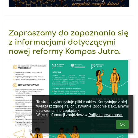
Zapraszamy do zapoznania się
z informacjami dotyczącymi
nowej reformy Kompas Jutra.
Ta strona wykorzystuje pliki cookies. Korzystając z niej 
wyrażasz zgodę na ich używanie, zgodnie z aktualnymi 
ustawieniami przeglądarki.

Więcej informacji znajdziesz w 
Polityce prywatności
.
OK