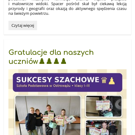
i malownicze widoki. Spacer pośród skał był ciekawą lekcją
przyrody i geografii oraz okazją do aktywnego spędzenia czasu
na świeżym powietrzu.
Dwudniowa
Czytaj więcej
wycieczka
szkolna:
Gratulacje dla naszych
uczniów♟️♟️♟️♟️