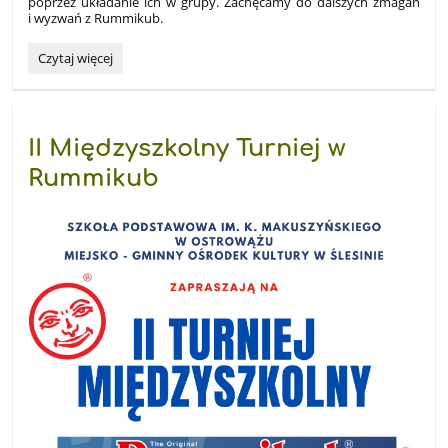
poprzez układanie ich w grupy. Zachęcamy do dalszych zmagań
i wyzwań z Rummikub.
Turniej
Czytaj więcej
Rummikub:
II Międzyszkolny Turniej w
Rummikub