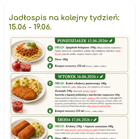
kręć
przyrodę"
-
Jadłospis na kolejny tydzień:
konkurs
EKOKAMERA:
15.06 - 19.06.