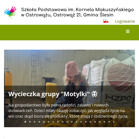
Szkoła Podstawowa im. Kornela Makuszyńskiego
w Ostrowążu, Ostrowąż 21, Gmina Ślesin
Logowanie
Wielkanocne serca – warsztaty z
Strona
rodzicami na rzecz hospicjum 🐣🐇
główna
Wielkanocne serca – warsztaty z rodzicami na rzecz hospicjum
Za nami wyjątkowe warsztaty wielkanocne, które odbyły się w
naszym przedszkolu.
Tym razem spotkanie miało szczególny wymiar – wszystkie
ozdoby przygotowane przez dzieci i ich rodziców trafią na
kiermasz, z którego dochód zostanie przekazany na rzecz
hospicjum.