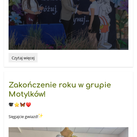
„Złap
Czytaj więcej
w
żagle
pomyślne
wiatry.
Zakończenie roku w grupie
Podróżuj,
śnij,
Motylków!
odkrywaj!”
-
Mark
Twain
Sięgajcie gwiazd!
: