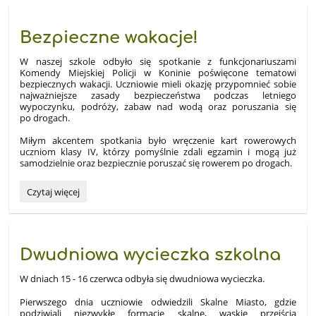
Bezpieczne wakacje!
W naszej szkole odbyło się spotkanie z funkcjonariuszami
Komendy Miejskiej Policji w Koninie poświęcone tematowi
bezpiecznych wakacji. Uczniowie mieli okazję przypomnieć sobie
najważniejsze zasady bezpieczeństwa podczas letniego
wypoczynku, podróży, zabaw nad wodą oraz poruszania się
po drogach.
Miłym akcentem spotkania było wręczenie kart rowerowych
uczniom klasy IV, którzy pomyślnie zdali egzamin i mogą już
samodzielnie oraz bezpiecznie poruszać się rowerem po drogach.
Bezpieczne
Czytaj więcej
wakacje!:
Dwudniowa wycieczka szkolna
W dniach 15 - 16 czerwca odbyła się dwudniowa wycieczka.
Pierwszego dnia uczniowie odwiedzili Skalne Miasto, gdzie
podziwiali niezwykłe formacje skalne, wąskie przejścia