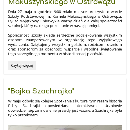
Makuszyńskiego w Ostrowążu
Dnia 27 maja o godzinie 9:00 miało miejsce uroczyste otwarcie
Szkoły Podstawowej im. Kornela Makuszyńskiego w Ostrowążu.
Był to wyjątkowy i niezwykle ważny dzień dla całej społeczności
szkolnej, który na długo pozostanie w naszej pamięci.
Społeczność szkoły składa serdeczne podziękowania wszystkim
osobom zaangażowanym w organizację tego wyjątkowego
wydarzenia. Dziękujemy wszystkim gościom, rodzicom, uczniom
oraz sponsorom za obecność, wsparcie i wspólne świętowanie
tego szczególnego momentu w historii naszej placówki.
Uroczyste
Czytaj więcej
otwarcie
Szkoły
Podstawowej
im.
"Bajka Szachrajka"
Kornela
Makuszyńskiego
W maju odbyło się kolejne Spotkanie z kulturą, tym razem historia
w
Pchły Szachrajki opowiedziana interaktywnie. Uczniowie
Ostrowążu:
dowiedzieli się, że mówienie prawdy jest ważne, a Szachrajka była
tylko pretekstem...